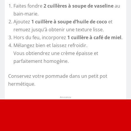
Faites fondre
2 cuillères à soupe de vaseline
au
bain-marie.
Ajoutez
1 cuillère à soupe d’huile de coco
et
remuez jusqu’à obtenir une texture lisse.
Hors du feu, incorporez
1 cuillère à café de miel
.
Mélangez bien et laissez refroidir.
Vous obtiendrez une crème épaisse et
parfaitement homogène.
Conservez votre pommade dans un petit pot
hermétique.
Annonce