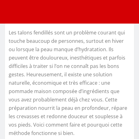
Les talons fendillés sont un problème courant qui
touche beaucoup de personnes, surtout en hiver
ou lorsque la peau manque d’hydratation. Ils
peuvent être douloureux, inesthétiques et parfois
difficiles à traiter si l’on ne connaît pas les bons
gestes. Heureusement, il existe une solution
naturelle, économique et très efficace : une
pommade maison composée d’ingrédients que
vous avez probablement déjà chez vous. Cette
préparation nourrit la peau en profondeur, répare
les crevasses et redonne douceur et souplesse à
vos pieds. Voici comment faire et pourquoi cette
méthode fonctionne si bien.