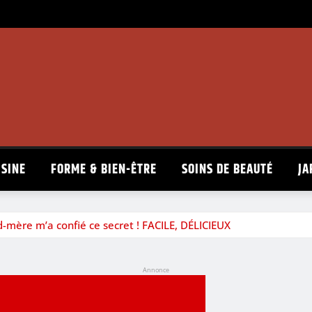
ISINE
FORME & BIEN-ÊTRE
SOINS DE BEAUTÉ
JA
-mère m’a confié ce secret ! FACILE, DÉLICIEUX
Annonce