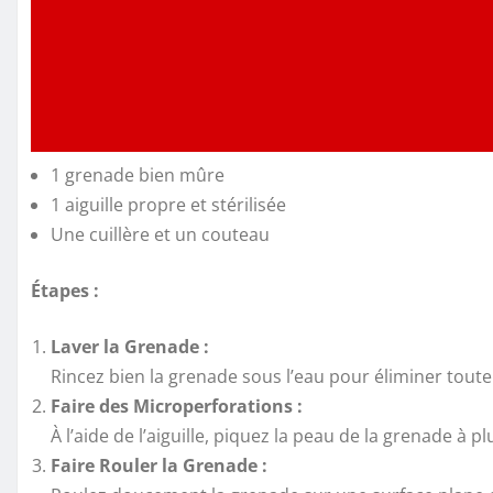
1 grenade bien mûre
1 aiguille propre et stérilisée
Une cuillère et un couteau
Étapes :
Laver la Grenade :
Rincez bien la grenade sous l’eau pour éliminer toute
Faire des Microperforations :
À l’aide de l’aiguille, piquez la peau de la grenade à p
Faire Rouler la Grenade :