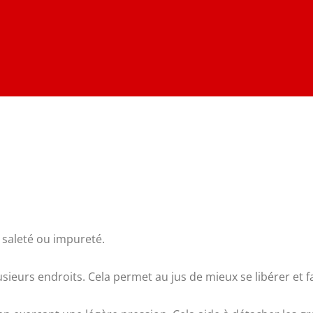
 saleté ou impureté.
lusieurs endroits. Cela permet au jus de mieux se libérer et fa