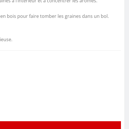
nes à l’intérieur et à concentrer les arômes.
e en bois pour faire tomber les graines dans un bol.
ieuse.