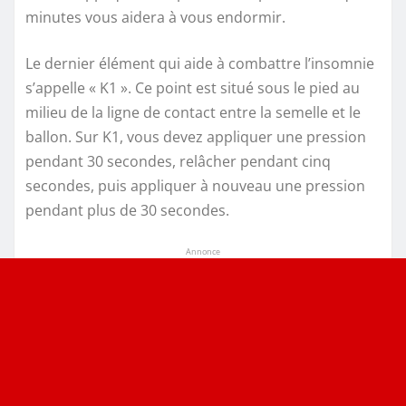
minutes vous aidera à vous endormir.
Le dernier élément qui aide à combattre l’insomnie
s’appelle « K1 ». Ce point est situé sous le pied au
milieu de la ligne de contact entre la semelle et le
ballon. Sur K1, vous devez appliquer une pression
pendant 30 secondes, relâcher pendant cinq
secondes, puis appliquer à nouveau une pression
pendant plus de 30 secondes.
Annonce