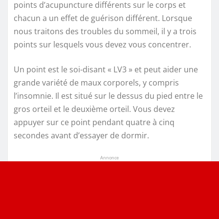
points d’acupuncture différents sur le corps et
chacun a un effet de guérison différent. Lorsque
nous traitons des troubles du sommeil, il y a trois
points sur lesquels vous devez vous concentrer.
Un point est le soi-disant « LV3 » et peut aider une
grande variété de maux corporels, y compris
l’insomnie. Il est situé sur le dessus du pied entre le
gros orteil et le deuxième orteil. Vous devez
appuyer sur ce point pendant quatre à cinq
secondes avant d’essayer de dormir.
Annonce