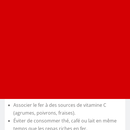
Associer le fer à des sources de vitamine C
(agrumes, poivrons, fraises).
Éviter de consommer thé, café ou lait en même
temps que les repas riches en fer.