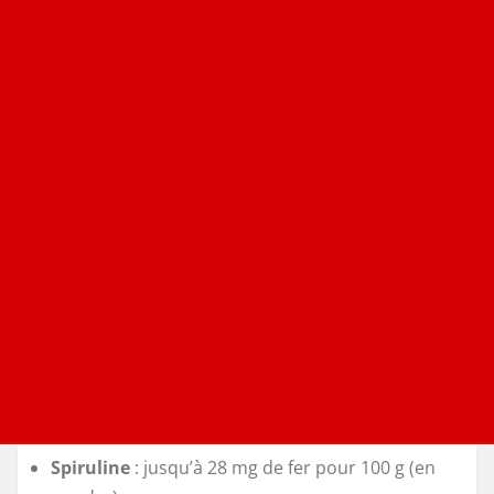
Spiruline
: jusqu’à 28 mg de fer pour 100 g (en