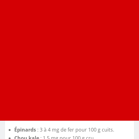
Épinards
: 3 à 4 mg de fer pour 100 g cuits.
Chou kale
: 1,5 mg pour 100 g cru.