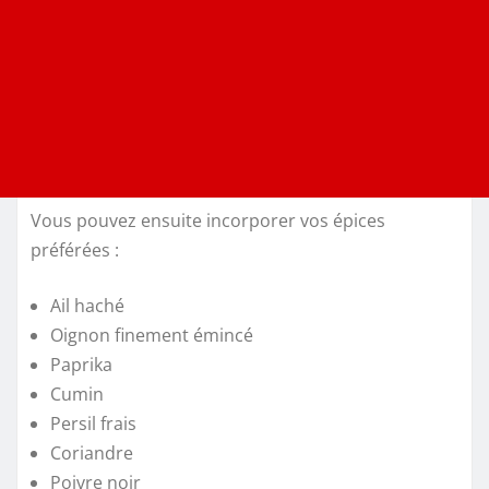
Vous pouvez ensuite incorporer vos épices
préférées :
Ail haché
Oignon finement émincé
Paprika
Cumin
Persil frais
Coriandre
Poivre noir