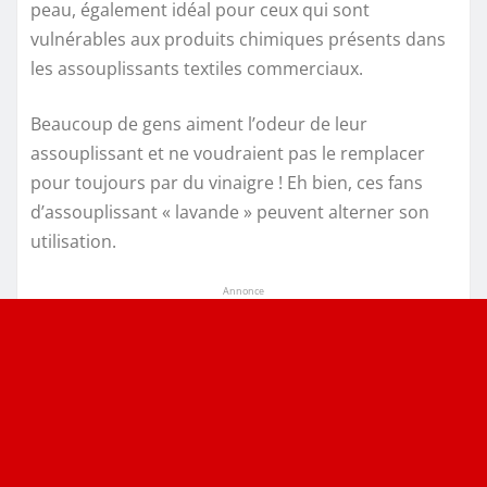
peau, également idéal pour ceux qui sont
vulnérables aux produits chimiques présents dans
les assouplissants textiles commerciaux.
Beaucoup de gens aiment l’odeur de leur
assouplissant et ne voudraient pas le remplacer
pour toujours par du vinaigre ! Eh bien, ces fans
d’assouplissant « lavande » peuvent alterner son
utilisation.
Annonce