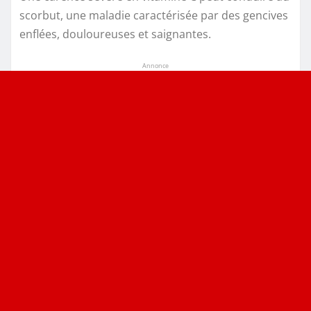
scorbut, une maladie caractérisée par des gencives
enflées, douloureuses et saignantes.
Annonce