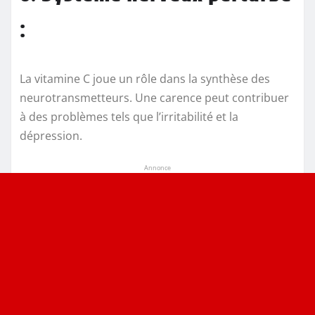
:
La vitamine C joue un rôle dans la synthèse des
neurotransmetteurs. Une carence peut contribuer
à des problèmes tels que l’irritabilité et la
dépression.
Annonce