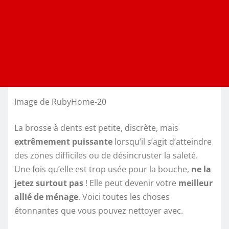
Image de RubyHome-20
La brosse à dents est petite, discrète, mais
extrêmement puissante
lorsqu’il s’agit d’atteindre
des zones difficiles ou de désincruster la saleté.
Une fois qu’elle est trop usée pour la bouche,
ne la
jetez surtout pas
! Elle peut devenir votre
meilleur
allié de ménage
. Voici toutes les choses
étonnantes que vous pouvez nettoyer avec.