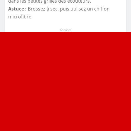
dans les petites grilles des écouteurs.
Astuce :
Brossez à sec, puis utilisez un chiffon
microfibre.
Annonce