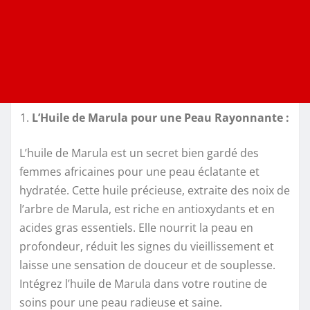
L’Huile de Marula pour une Peau Rayonnante :
L’huile de Marula est un secret bien gardé des
femmes africaines pour une peau éclatante et
hydratée. Cette huile précieuse, extraite des noix de
l’arbre de Marula, est riche en antioxydants et en
acides gras essentiels. Elle nourrit la peau en
profondeur, réduit les signes du vieillissement et
laisse une sensation de douceur et de souplesse.
Intégrez l’huile de Marula dans votre routine de
soins pour une peau radieuse et saine.