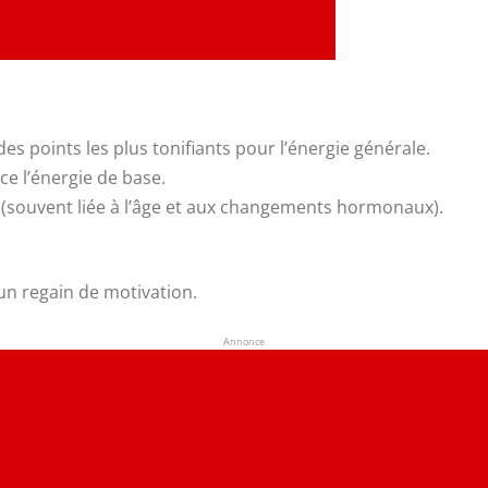
 des points les plus tonifiants pour l’énergie générale.
rce l’énergie de base.
 (souvent liée à l’âge et aux changements hormonaux).
t un regain de motivation.
Annonce