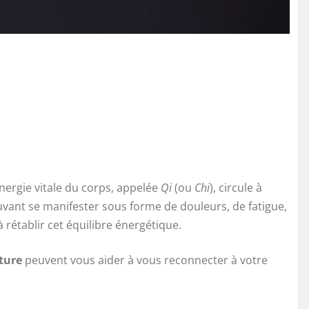
énergie vitale du corps, appelée
Qi
(ou
Chi
), circule à
uvant se manifester sous forme de douleurs, de fatigue,
 rétablir cet équilibre énergétique.
ture
peuvent vous aider à vous reconnecter à votre