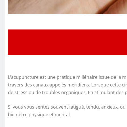
L’acupuncture est une pratique millénaire issue de la mé
travers des canaux appelés méridiens. Lorsque cette ci
de stress ou de troubles organiques. En stimulant des poi
Si vous vous sentez souvent fatigué, tendu, anxieux, ou
bien-être physique et mental.