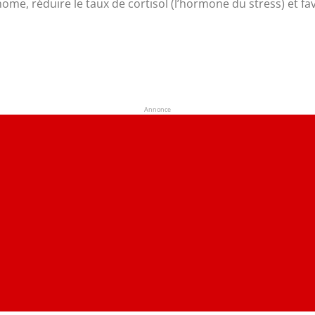
ome, réduire le taux de cortisol (l’hormone du stress) et f
Annonce