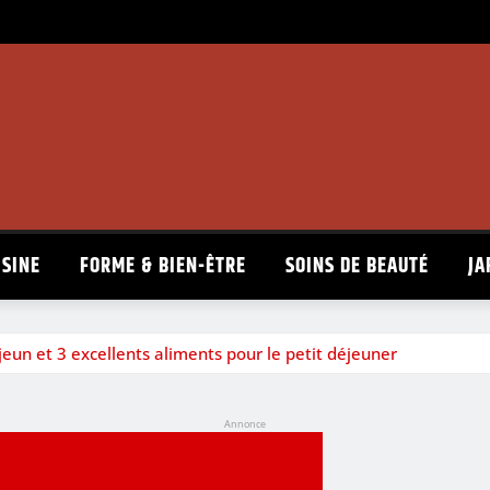
ISINE
FORME & BIEN-ÊTRE
SOINS DE BEAUTÉ
JA
eun et 3 excellents aliments pour le petit déjeuner
Annonce