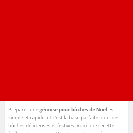
Préparer une
génoise pour bûches de Noël
est
simple et rapide, et c’est la base parfaite pour des
bûches délicieuses et festives. Voici une recette