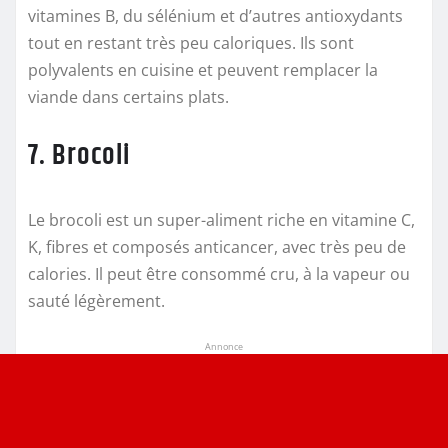
vitamines B, du sélénium et d’autres antioxydants
tout en restant très peu caloriques. Ils sont
polyvalents en cuisine et peuvent remplacer la
viande dans certains plats.
7. Brocoli
Le brocoli est un super-aliment riche en vitamine C,
K, fibres et composés anticancer, avec très peu de
calories. Il peut être consommé cru, à la vapeur ou
sauté légèrement.
Annonce