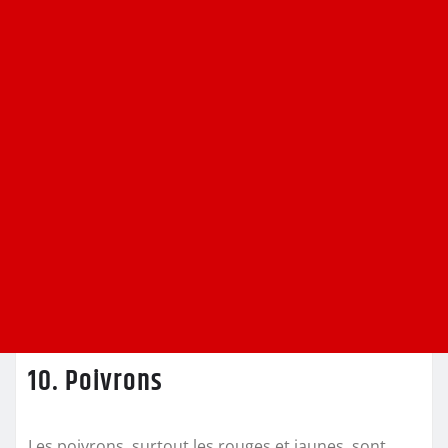
10. Poivrons
Les poivrons, surtout les rouges et jaunes, sont