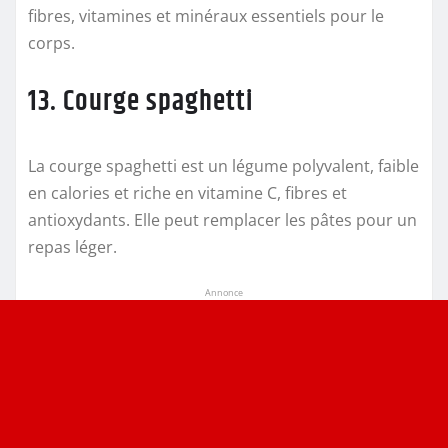
fibres, vitamines et minéraux essentiels pour le
corps.
13. Courge spaghetti
La courge spaghetti est un légume polyvalent, faible
en calories et riche en vitamine C, fibres et
antioxydants. Elle peut remplacer les pâtes pour un
repas léger.
Annonce