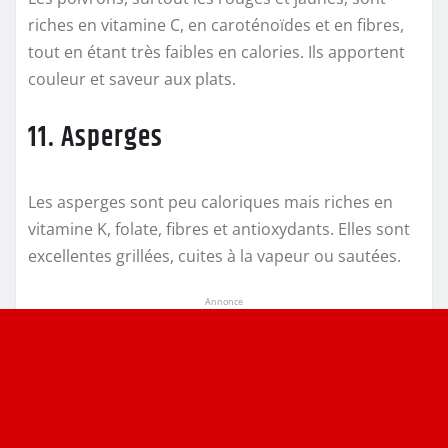
riches en vitamine C, en caroténoïdes et en fibres,
tout en étant très faibles en calories. Ils apportent
couleur et saveur aux plats.
11. Asperges
Les asperges sont peu caloriques mais riches en
vitamine K, folate, fibres et antioxydants. Elles sont
excellentes grillées, cuites à la vapeur ou sautées.
Annonce