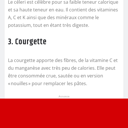
Le céleri est célèbre pour sa faible teneur calorique
et sa haute teneur en eau. Il contient des vitamines
A, C et K ainsi que des minéraux comme le
potassium, tout en étant très digeste.
3. Courgette
La courgette apporte des fibres, de la vitamine C et
du manganèse avec très peu de calories. Elle peut
être consommée crue, sautée ou en version
« nouilles » pour remplacer les pâtes.
Annonce