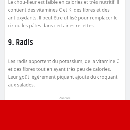
Le chou-fleur est faible en calories et très nutritif. Il
contient des vitamines C et K, des fibres et des
antioxydants. Il peut être utilisé pour remplacer le
riz ou les pâtes dans certaines recettes.
9. Radis
Les radis apportent du potassium, de la vitamine C
et des fibres tout en ayant très peu de calories.
Leur goût légèrement piquant ajoute du croquant
aux salades.
Annonce