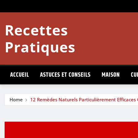
Skip
to
content
Recettes
Pratiques
ACCUEIL
ASTUCES ET CONSEILS
MAISON
CU
Home
12 Remèdes Naturels Particulièrement Efficaces