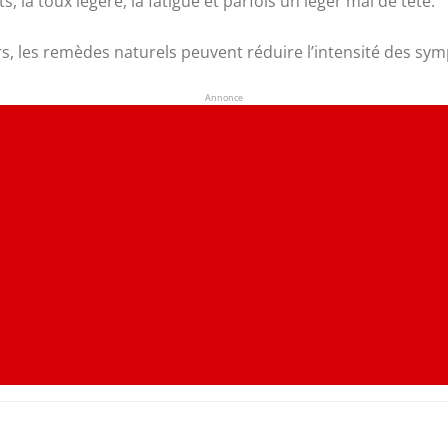
la toux légère, la fatigue et parfois un léger mal de tête.
s, les remèdes naturels peuvent réduire l’intensité des sym
Annonce