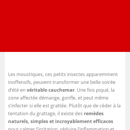
Les moustiques, ces petits insectes apparemment
inoffensifs, peuvent transformer une belle soirée
d’été en
véritable cauchemar
. Une fois piqué, la
zone affectée démange, gonfle, et peut même
s’infecter si elle est grattée. Plutôt que de céder à la
tentation du grattage, il existe des
remèdes
naturels, simples et incroyablement efficaces
pour calmer l’irritation, réduire l’inflammation et