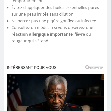
temporairement.
Évitez d’appliquer des huiles essentielles pures
sur une peau irritée sans dilution.
Ne percez pas une piqûre gonflée ou infectée.
Consultez un médecin si vous observez une
réaction allergique importante
, fièvre ou
rougeur qui s’étend.