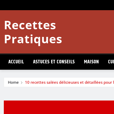
Skip
to
content
Recettes
Pratiques
ACCUEIL
ASTUCES ET CONSEILS
MAISON
CU
Home
10 recettes salées délicieuses et détaillées pou