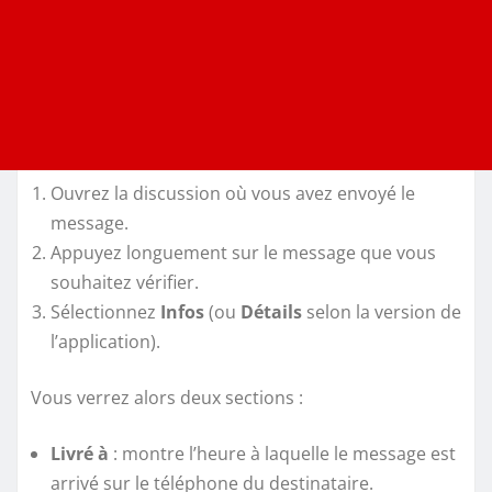
Ouvrez la discussion où vous avez envoyé le
message.
Appuyez longuement sur le message que vous
souhaitez vérifier.
Sélectionnez
Infos
(ou
Détails
selon la version de
l’application).
Vous verrez alors deux sections :
Livré à
: montre l’heure à laquelle le message est
arrivé sur le téléphone du destinataire.