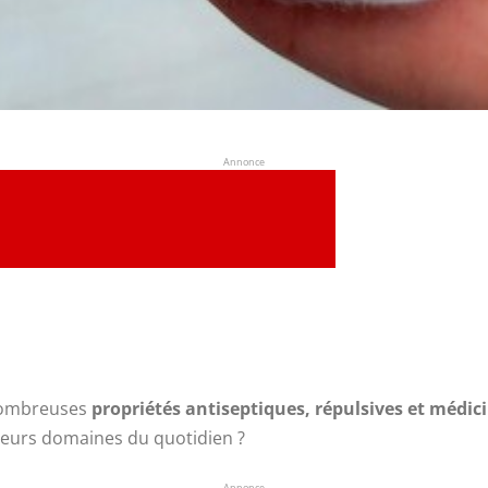
Annonce
 nombreuses
propriétés antiseptiques, répulsives et médic
sieurs domaines du quotidien ?
Annonce