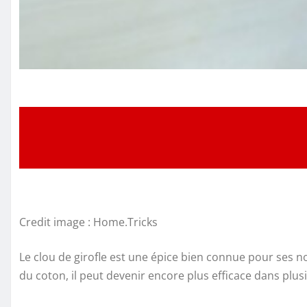
Credit image : Home.Tricks
Le clou de girofle est une épice bien connue pour ses
du coton, il peut devenir encore plus efficace dans plu