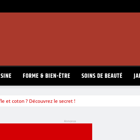
ISINE
FORME & BIEN-ÊTRE
SOINS DE BEAUTÉ
JA
le et coton ? Découvrez le secret !
Annonce