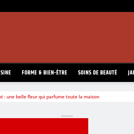
ISINE
FORME & BIEN-ÊTRE
SOINS DE BEAUTÉ
JA
t : une belle fleur qui parfume toute la maison
Annonce