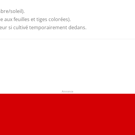
bre/soleil).
aux feuilles et tiges colorées).
ieur si cultivé temporairement dedans.
Annonce