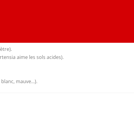
tre).
rtensia aime les sols acides).
u, blanc, mauve…).