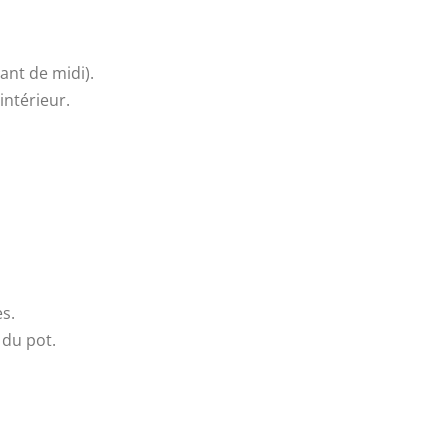
lant de midi).
 intérieur.
.
es.
 du pot.