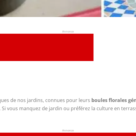
Annonce
ues de nos jardins, connues pour leurs
boules florales gé
. Si vous manquez de jardin ou préférez la culture en terrasse
Annonce