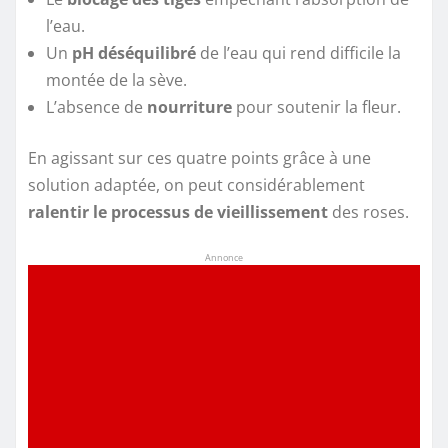
l’eau.
Un
pH déséquilibré
de l’eau qui rend difficile la
montée de la sève.
L’absence de
nourriture
pour soutenir la fleur.
En agissant sur ces quatre points grâce à une
solution adaptée, on peut considérablement
ralentir le processus de vieillissement
des roses.
Annonce