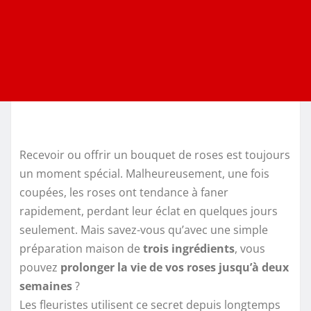
Recevoir ou offrir un bouquet de roses est toujours
un moment spécial. Malheureusement, une fois
coupées, les roses ont tendance à faner
rapidement, perdant leur éclat en quelques jours
seulement. Mais savez-vous qu’avec une simple
préparation maison de
trois ingrédients
, vous
pouvez
prolonger la vie de vos roses jusqu’à deux
semaines
?
Les fleuristes utilisent ce secret depuis longtemps