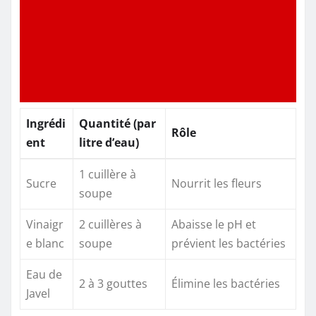
Ingrédi
Quantité (par
Rôle
ent
litre d’eau)
1 cuillère à
Sucre
Nourrit les fleurs
soupe
Vinaigr
2 cuillères à
Abaisse le pH et
e blanc
soupe
prévient les bactéries
Eau de
2 à 3 gouttes
Élimine les bactéries
Javel