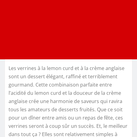
Les verrines à la lemon curd et à la crème anglaise
sont un dessert élégant, raffiné et terriblement
gourmand. Cette combinaison parfaite entre
l’acidité du lemon curd et la douceur de la crème
anglaise crée une harmonie de saveurs qui ravira
tous les amateurs de desserts fruités. Que ce soit
pour un dîner entre amis ou un repas de fête, ces
verrines seront à coup sûr un succès. Et, le meilleur
dans tout ça ? Elles sont relativement simples à