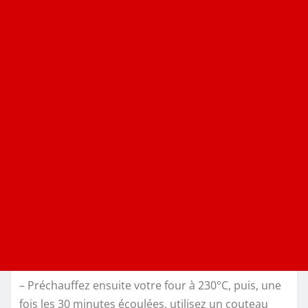
– Préchauffez ensuite votre four à 230°C, puis, une
fois les 30 minutes écoulées, utilisez un couteau