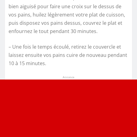
bien aiguisé pour faire une croix sur le dessus de
vos pains, huilez légèrement votre plat de cuisson,
puis disposez vos pains dessus, couvrez le plat et
enfournez le tout pendant 30 minutes.
– Une fois le temps écoulé, retirez le couvercle et
laissez ensuite vos pains cuire de nouveau pendant
10 à 15 minutes.
Annonce