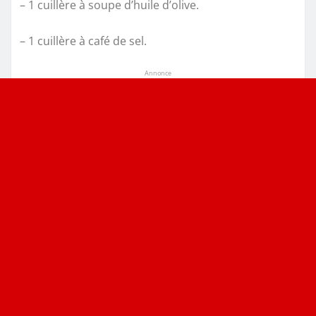
– 1 cuillère à soupe d’huile d’olive.
– 1 cuillère à café de sel.
Annonce