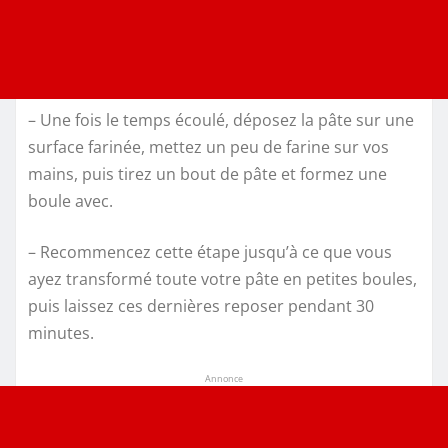
– Une fois le temps écoulé, déposez la pâte sur une
surface farinée, mettez un peu de farine sur vos
mains, puis tirez un bout de pâte et formez une
boule avec.
– Recommencez cette étape jusqu’à ce que vous
ayez transformé toute votre pâte en petites boules,
puis laissez ces dernières reposer pendant 30
minutes.
Annonce