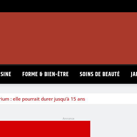
ISINE
FORME & BIEN-ÊTRE
SOINS DE BEAUTÉ
JA
ium : elle pourrait durer jusqu’à 15 ans
Annonce