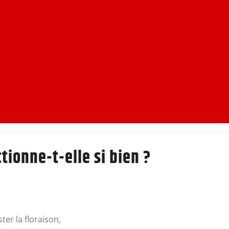
tionne-t-elle si bien ?
ter la floraison,