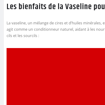
Les bienfaits de la Vaseline pour 
La vaseline, un mélange de cires et d’huiles minérales, e
agit comme un conditionneur naturel, aidant à les nourrir
cils et les sourcils :