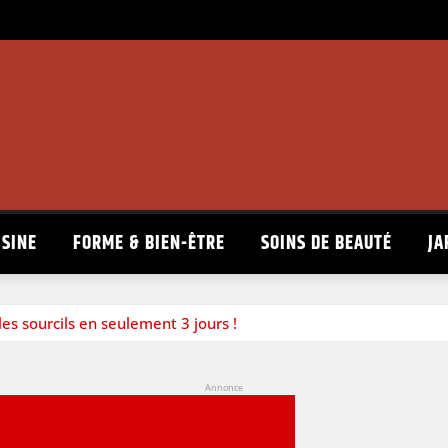
ISINE
FORME & BIEN-ÊTRE
SOINS DE BEAUTÉ
JA
 les sourcils en seulement 3 jours !
Annonce