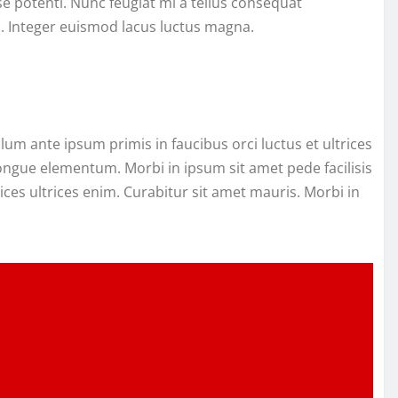
sse potenti. Nunc feugiat mi a tellus consequat
s. Integer euismod lacus luctus magna.
m ante ipsum primis in faucibus orci luctus et ultrices
congue elementum. Morbi in ipsum sit amet pede facilisis
rices ultrices enim. Curabitur sit amet mauris. Morbi in