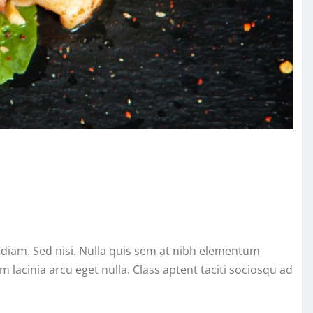
s diam. Sed nisi. Nulla quis sem at nibh elementum
lacinia arcu eget nulla. Class aptent taciti sociosqu ad