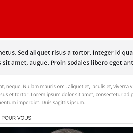
etus. Sed aliquet risus a tortor. Integer id qua
s sit amet, augue. Proin sodales libero eget ant
t, neque. Nullam mauris orci, aliquet et, iaculis et, viverra v
us et tortor. Lorem ipsum dolor sit amet, consectetur adipis
mentum imperdiet. Duis sagittis ipsum.