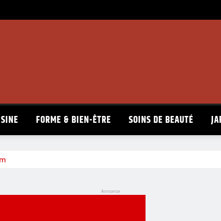
ISINE
FORME & BIEN-ÊTRE
SOINS DE BEAUTÉ
JA
im
Annonce