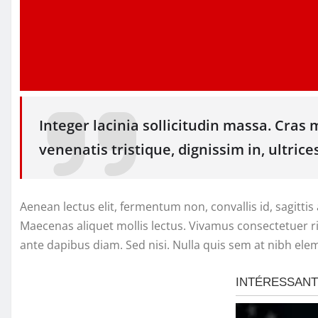
Integer lacinia sollicitudin massa. Cras m
venenatis tristique, dignissim in, ultrice
Aenean lectus elit, fermentum non, convallis id, sagittis a
Maecenas aliquet mollis lectus. Vivamus consectetuer ris
ante dapibus diam. Sed nisi. Nulla quis sem at nibh ele