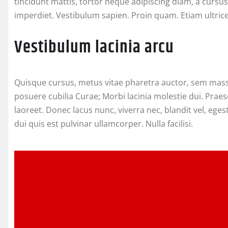
tincidunt mattis, tortor neque adipiscing diam, a cursus 
imperdiet. Vestibulum sapien. Proin quam. Etiam ultrice
Vestibulum lacinia arcu
Quisque cursus, metus vitae pharetra auctor, sem massa
posuere cubilia Curae; Morbi lacinia molestie dui. Prae
laoreet. Donec lacus nunc, viverra nec, blandit vel, eges
dui quis est pulvinar ullamcorper. Nulla facilisi.