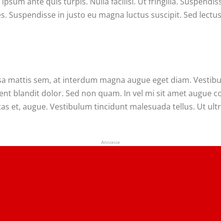
ipsum ante quis turpis. Nulla facilisi. Ut fringilla. Suspendi
s. Suspendisse in justo eu magna luctus suscipit. Sed lectu
 mattis sem, at interdum magna augue eget diam. Vestibulu
sent blandit dolor. Sed non quam. In vel mi sit amet augue 
tas et, augue. Vestibulum tincidunt malesuada tellus. Ut ult
Annonce