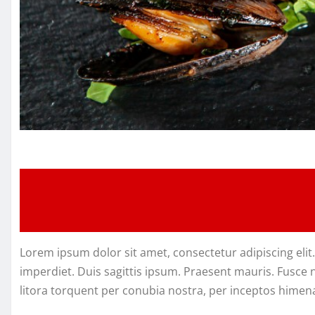
Lorem ipsum dolor sit amet, consectetur adipiscing elit
imperdiet. Duis sagittis ipsum. Praesent mauris. Fusce 
litora torquent per conubia nostra, per inceptos himen