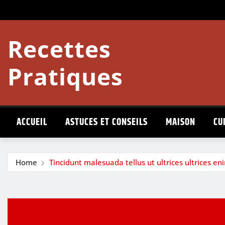
Skip
to
content
Recettes
Pratiques
ACCUEIL
ASTUCES ET CONSEILS
MAISON
CU
Home
Tincidunt malesuada tellus ut ultrices ultrices en