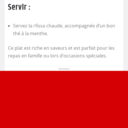
Servir :
Servez la rfissa chaude, accompagnée d’un bon
thé à la menthe.
Ce plat est riche en saveurs et est parfait pour les
repas en famille ou lors d’occasions spéciales.
Annonce