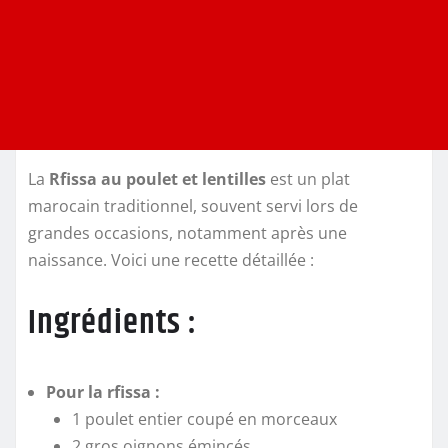
La
Rfissa au poulet et lentilles
est un plat
marocain traditionnel, souvent servi lors de
grandes occasions, notamment après une
naissance. Voici une recette détaillée :
Ingrédients :
Pour la rfissa :
1 poulet entier coupé en morceaux
2 gros oignons émincés