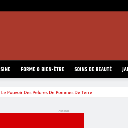
ISINE
FORME & BIEN-ÊTRE
SOINS DE BEAUTÉ
JA
tez Le Pouvoir Des Pelures De Pommes De Terre
Annonce