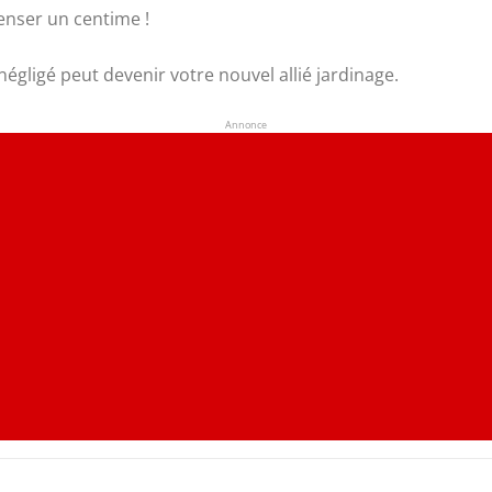
enser un centime !
ligé peut devenir votre nouvel allié jardinage.
Annonce