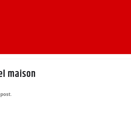
el maison
mpost
.