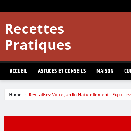
Skip
to
content
Recettes
Pratiques
ACCUEIL
ASTUCES ET CONSEILS
MAISON
CU
Home
Revitalisez Votre Jardin Naturellement : Exploi