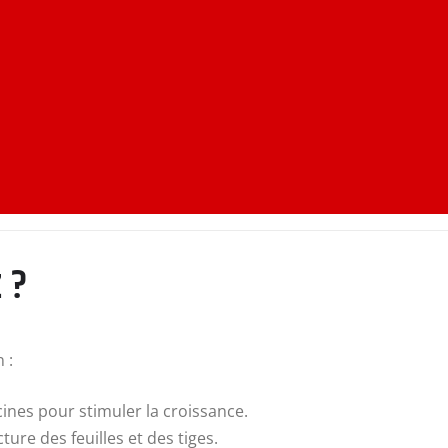
 ?
 :
cines pour stimuler la croissance.
ture des feuilles et des tiges.