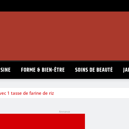
ISINE
FORME & BIEN-ÊTRE
SOINS DE BEAUTÉ
JA
vec 1 tasse de farine de riz
Annonce