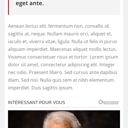
eget ante.
Aenean lectus elit, fermentum non, convallis id,
sagittis at, neque. Nullam mauris orci, aliquet et,
iaculis et, viverra vitae, ligula. Nulla ut felis in purus
aliquam imperdiet. Maecenas aliquet mollis lectus.
Vivamus consectetuer risus et tortor. Lorem ipsum
dolor sit amet, consectetur adipiscing elit. Integer
nec odio. Praesent libero. Sed cursus ante dapibus
diam. Sed nisi. Nulla quis sem at nibh elementum
imperdiet. Duis sagittis ipsum.