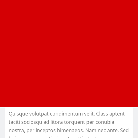
Quisque volutpat condimentum velit. Class aptent
taciti sociosqu ad litora torquent per conubia
nostra, per inceptos himenaeos. Nam nec ante. Sed