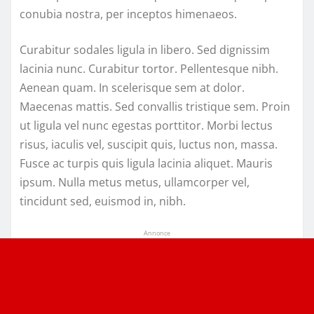
conubia nostra, per inceptos himenaeos.
Curabitur sodales ligula in libero. Sed dignissim
lacinia nunc. Curabitur tortor. Pellentesque nibh.
Aenean quam. In scelerisque sem at dolor.
Maecenas mattis. Sed convallis tristique sem. Proin
ut ligula vel nunc egestas porttitor. Morbi lectus
risus, iaculis vel, suscipit quis, luctus non, massa.
Fusce ac turpis quis ligula lacinia aliquet. Mauris
ipsum. Nulla metus metus, ullamcorper vel,
tincidunt sed, euismod in, nibh.
Annonce