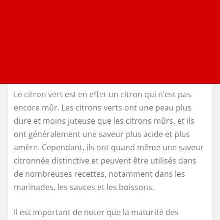
Le citron vert est en effet un citron qui n’est pas
encore mûr. Les citrons verts ont une peau plus
dure et moins juteuse que les citrons mûrs, et ils
ont généralement une saveur plus acide et plus
amère. Cependant, ils ont quand même une saveur
citronnée distinctive et peuvent être utilisés dans
de nombreuses recettes, notamment dans les
marinades, les sauces et les boissons.
Il est important de noter que la maturité des