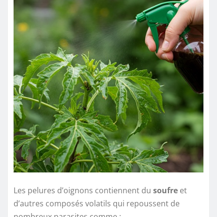
Les pelures d’oignons contiennent du
soufre
et
d’autres composés volatils qui repoussent de
nombreux parasites comme :