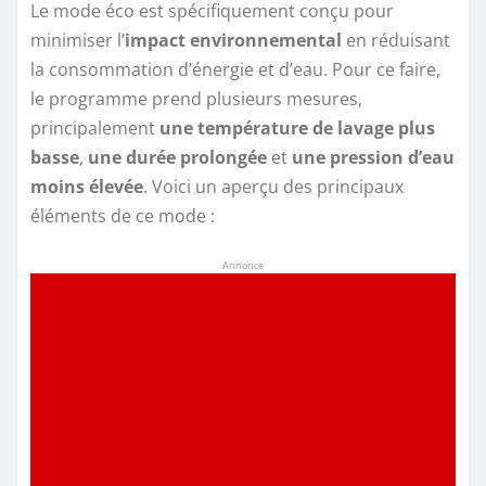
Le mode éco est spécifiquement conçu pour
minimiser l’
impact environnemental
en réduisant
la consommation d’énergie et d’eau. Pour ce faire,
le programme prend plusieurs mesures,
principalement
une température de lavage plus
basse
,
une durée prolongée
et
une pression d’eau
moins élevée
. Voici un aperçu des principaux
éléments de ce mode :
Annonce