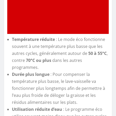
Température réduite
: Le mode éco fonctionne
souvent à une température plus basse que les
autres cycles, généralement autour de
50 à 55°C
,
contre
70°C ou plus
dans les autres
programmes.
Durée plus longue
: Pour compenser la
température plus basse, le lave-vaisselle va
fonctionner plus longtemps afin de permettre à
l’eau plus froide de déloger la graisse et les
résidus alimentaires sur les plats.
Utilisation réduite d’eau
: Le programme éco