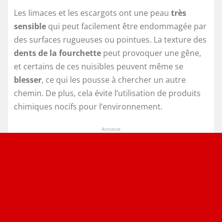
Les limaces et les escargots ont une peau
très
sensible
qui peut facilement être endommagée par
des surfaces rugueuses ou pointues. La texture des
dents de la fourchette
peut provoquer une gêne,
et certains de ces nuisibles peuvent même se
blesser
, ce qui les pousse à chercher un autre
chemin. De plus, cela évite l’utilisation de produits
chimiques nocifs pour l’environnement.
Annonce