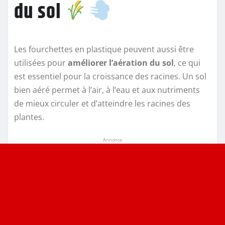
du sol
Les fourchettes en plastique peuvent aussi être
utilisées pour
améliorer l’aération du sol
, ce qui
est essentiel pour la croissance des racines. Un sol
bien aéré permet à l’air, à l’eau et aux nutriments
de mieux circuler et d’atteindre les racines des
plantes.
Annonce