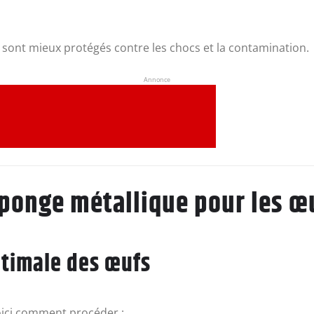
 sont mieux protégés contre les chocs et la contamination.
Annonce
ponge métallique pour les œ
ptimale des œufs
voici comment procéder :