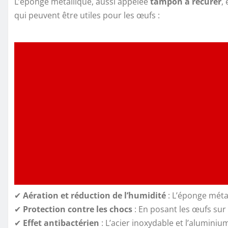
L’éponge métallique, aussi appelée
tampon à récurer
,
qui peuvent être utiles pour les œufs :
✔
Aération et réduction de l’humidité
: L’éponge métal
✔
Protection contre les chocs
: En posant les œufs sur 
✔
Effet antibactérien
: L’acier inoxydable et l’alumini