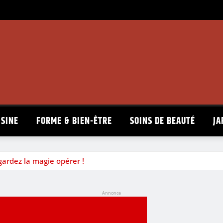
ISINE
FORME & BIEN-ÊTRE
SOINS DE BEAUTÉ
JA
gardez la magie opérer !
Annonce