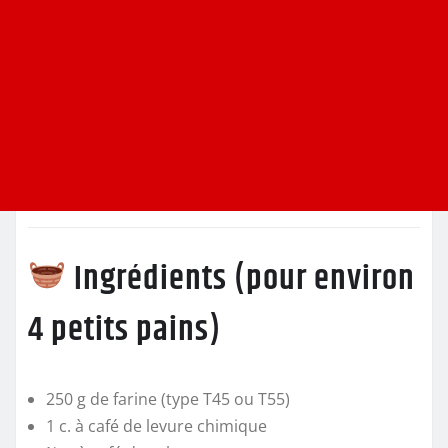
Ingrédients (pour environ
4 petits pains)
250 g de farine (type T45 ou T55)
1 c. à café de levure chimique