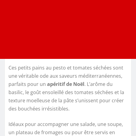
Ces petits pains au pesto et tomates séchées sont
une véritable ode aux saveurs méditerranéennes,
parfaits pour un
apéritif de Noël
. L’arôme du
basilic, le goût ensoleillé des tomates séchées et la
texture moelleuse de la pâte s’unissent pour créer
des bouchées irrésistibles.
Idéaux pour accompagner une salade, une soupe,
un plateau de fromages ou pour être servis en