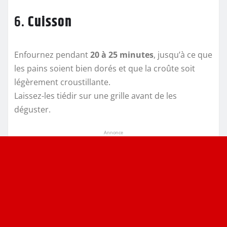
6.
Cuisson
Enfournez pendant
20 à 25 minutes
, jusqu’à ce que
les pains soient bien dorés et que la croûte soit
légèrement croustillante.
Laissez-les tiédir sur une grille avant de les
déguster.
Annonce