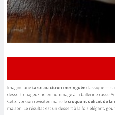
Imagine une
tarte au citron meringuée
classique — sa
dessert nuageux né en hommage à la ballerine russe A
Cette version revisitée marie le
croquant délicat de la
maison. Le résultat est un dessert à la fois élégant, gou