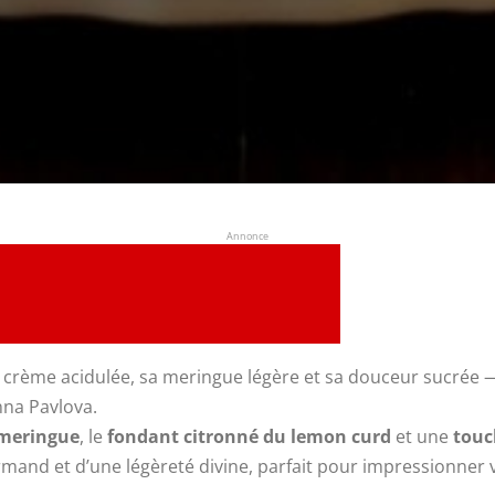
Annonce
 crème acidulée, sa meringue légère et sa douceur sucrée 
nna Pavlova.
 meringue
, le
fondant citronné du lemon curd
et une
touc
rmand et d’une légèreté divine, parfait pour impressionner vo