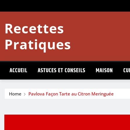
Skip
to
content
Recettes
Pratiques
ACCUEIL
ASTUCES ET CONSEILS
MAISON
CU
Home
Pavlova Façon Tarte au Citron Meringuée