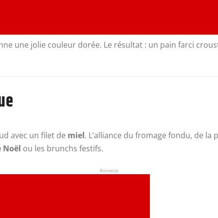
ne une jolie couleur dorée. Le résultat : un pain farci crous
ue
ud avec un filet de
miel
. L’alliance du fromage fondu, de l
e Noël
ou les brunchs festifs.
Annonce