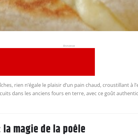
Annonce
ches, rien n’égale le plaisir d’un pain chaud, croustillant à l
 cuits dans les anciens fours en terre, avec ce goût authenti
 la magie de la poêle