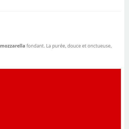
mozzarella
fondant. La purée, douce et onctueuse,