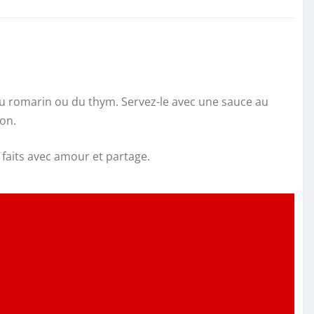
du romarin ou du thym. Servez-le avec une sauce au
son.
, faits avec amour et partage.