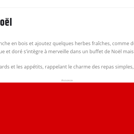
oël
anche en bois et ajoutez quelques herbes fraîches, comme 
ue et doré s’intègre à merveille dans un buffet de Noël mai
regards et les appétits, rappelant le charme des repas simples
Annonce