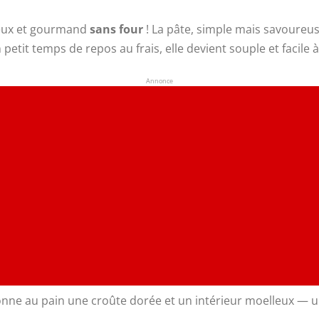
reux et gourmand
sans four
! La pâte, simple mais savoureu
 petit temps de repos au frais, elle devient souple et facile à 
Annonce
donne au pain une croûte dorée et un intérieur moelleux — u