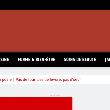
ISINE
FORME & BIEN-ÊTRE
SOINS DE BEAUTÉ
JA
 poêle | Pas de four, pas de levure, pas d’oeuf
Annonce