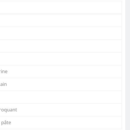
rine
pain
croquant
a pâte