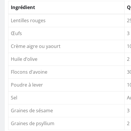
Ingrédient
Q
Lentilles rouges
2
Œufs
3
Crème aigre ou yaourt
1
Huile d’olive
2
Flocons d’avoine
3
Poudre à lever
1
Sel
A
Graines de sésame
3
Graines de psyllium
2