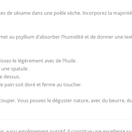
nes de sésame dans une poêle sèche. Incorporez la majorité 
met au psyllium d’absorber l’humidité et de donner une text
issez-le légèrement avec de l’huile.
c une spatule.
e dessus.
e pain soit doré et ferme au toucher.
découper. Vous pouvez le déguster nature, avec du beurre
is aussi extrêmement nutritif. Il constitue une excellente sou