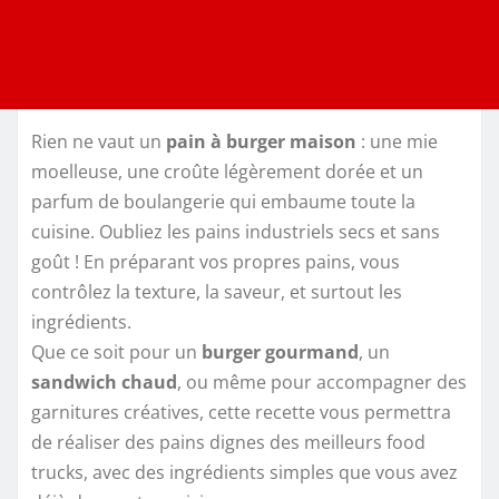
Rien ne vaut un
pain à burger maison
: une mie
moelleuse, une croûte légèrement dorée et un
parfum de boulangerie qui embaume toute la
cuisine. Oubliez les pains industriels secs et sans
goût ! En préparant vos propres pains, vous
contrôlez la texture, la saveur, et surtout les
ingrédients.
Que ce soit pour un
burger gourmand
, un
sandwich chaud
, ou même pour accompagner des
garnitures créatives, cette recette vous permettra
de réaliser des pains dignes des meilleurs food
trucks, avec des ingrédients simples que vous avez