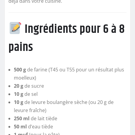
déjà dans votre cuisine.
Ingrédients pour 6 à 8
pains
500 g
de farine (T45 ou T55 pour un résultat plus
moelleux)
20 g
de sucre
10 g
de sel
10 g
de levure boulangère sèche (ou 20 g de
levure fraîche)
250 ml
de lait tiède
50 ml
d’eau tiède
1 œuf
(pour la pâte)