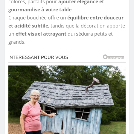
colorés, parfaits pour
ajouter élégance et
gourmandise à votre table
.
Chaque bouchée offre un
équilibre entre douceur
et acidité subtile
, tandis que la décoration apporte
un
effet visuel attrayant
qui séduira petits et
grands.