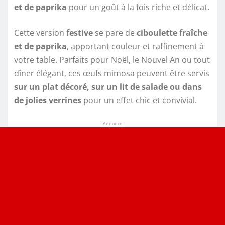
et de paprika
pour un goût à la fois riche et délicat.
Cette version
festive
se pare de
ciboulette fraîche
et de paprika
, apportant couleur et raffinement à
votre table. Parfaits pour Noël, le Nouvel An ou tout
dîner élégant, ces œufs mimosa peuvent être servis
sur un plat décoré, sur un lit de salade ou dans
de jolies verrines
pour un effet chic et convivial.
Annonce