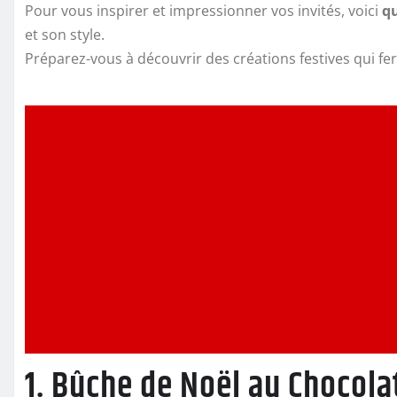
Pour vous inspirer et impressionner vos invités, voici
qu
et son style.
Préparez-vous à découvrir des créations festives qui fero
1. Bûche de Noël au Chocolat