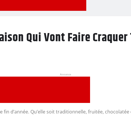
aison Qui Vont Faire Craquer 
Annonce
 fin d’année. Qu’elle soit traditionnelle, fruitée, chocolaté