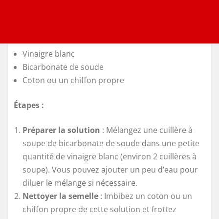
Vinaigre blanc
Bicarbonate de soude
Coton ou un chiffon propre
Étapes :
Préparer la solution
: Mélangez une cuillère à
soupe de bicarbonate de soude dans une petite
quantité de vinaigre blanc (environ 2 cuillères à
soupe). Vous pouvez ajouter un peu d’eau pour
diluer le mélange si nécessaire.
Nettoyer la semelle
: Imbibez un coton ou un
chiffon propre de cette solution et frottez