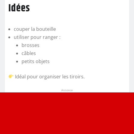
Idées
couper la bouteille
utiliser pour ranger :
brosses
câbles
petits objets
Idéal pour organiser les tiroirs.
Annonce