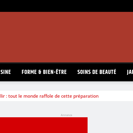
ISINE
FORME & BIEN-ÊTRE
SOINS DE BEAUTÉ
JA
llir : tout le monde raffole de cette préparation
Annonce