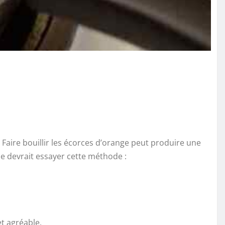
 Faire bouillir les écorces d’orange peut produire une
de devrait essayer cette méthode :
t agréable.