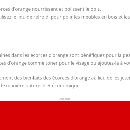
orces d’orange nourrissent et polissent le bois.
tilisez le liquide refroidi pour polir les meubles en bois et les 
amines dans les écorces d’orange sont bénéfiques pour la pe
orces d’orange comme toner pour le visage ou ajoutez-la à vot
ement des bienfaits des écorces d’orange au lieu de les jete
 de manière naturelle et économique.
Annonce