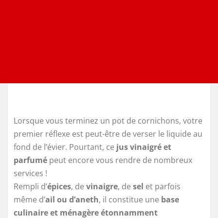
Lorsque vous terminez un pot de cornichons, votre
premier réflexe est peut-être de verser le liquide au
fond de l’évier. Pourtant, ce
jus vinaigré et
parfumé
peut encore vous rendre de nombreux
services !
Rempli d’
épices
, de
vinaigre
, de
sel
et parfois
même d’
ail ou d’aneth
, il constitue une
base
culinaire et ménagère étonnamment