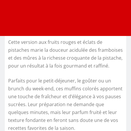
Cette version aux fruits rouges et éclats de
pistaches marie la douceur acidulée des framboises
et des mûres à la richesse croquante de la pistache,
pour un résultat à la fois gourmand et raffiné.
Parfaits pour le petit-déjeuner, le goûter ou un
brunch du week-end, ces muffins colorés apportent
une touche de fraîcheur et d’élégance à vos pauses
sucrées. Leur préparation ne demande que
quelques minutes, mais leur parfum fruité et leur
texture fondante en feront sans doute une de vos
recettes favorites de la saison.