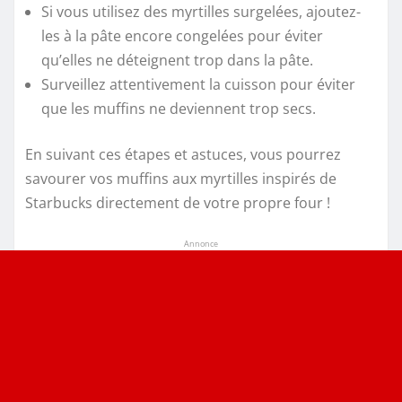
Si vous utilisez des myrtilles surgelées, ajoutez-
les à la pâte encore congelées pour éviter
qu’elles ne déteignent trop dans la pâte.
Surveillez attentivement la cuisson pour éviter
que les muffins ne deviennent trop secs.
En suivant ces étapes et astuces, vous pourrez
savourer vos muffins aux myrtilles inspirés de
Starbucks directement de votre propre four !
Annonce