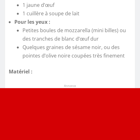
1 jaune d’œuf
1 cuillère à soupe de lait
Pour les yeux :
Petites boules de mozzarella (mini billes) ou
des tranches de blanc d’œuf dur
Quelques graines de sésame noir, ou des
pointes d’olive noire coupées très finement
Matériel :
Annonce