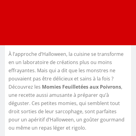
À l’approche d’Halloween, la cuisine se transforme
en un laboratoire de créations plus ou moins
effrayantes. Mais qui a dit que les monstres ne
pouvaient pas être délicieux et sains à la fois ?
Découvrez les
Momies Feuilletées aux Poivrons
,
une recette aussi amusante à préparer qu’à
déguster. Ces petites momies, qui semblent tout
droit sorties de leur sarcophage, sont parfaites
pour un apéritif d’Halloween, un goûter gourmand
ou même un repas léger et rigolo.