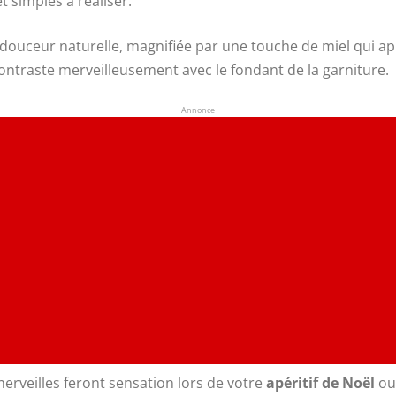
t simples à réaliser.
 douceur naturelle, magnifiée par une touche de miel qui app
contraste merveilleusement avec le fondant de la garniture.
Annonce
erveilles feront sensation lors de votre
apéritif de Noël
ou 