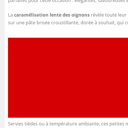
parfaites pour cette occasion : élégantes, savoureuses e
La
caramélisation lente des oignons
révèle toute leur
sur une pâte brisée croustillante, dorée à souhait, qui 
Servies tièdes ou à température ambiante, ces petites m