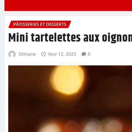
PÂTISSERIES ET DESSERTS
​Mini tartelettes aux oigno
Otmane
Nov 12, 2025
0