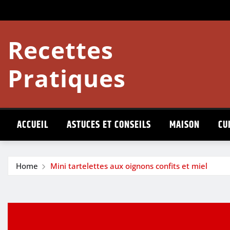
Skip
to
content
Recettes
Pratiques
ACCUEIL
ASTUCES ET CONSEILS
MAISON
CU
Home
​Mini tartelettes aux oignons confits et miel