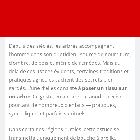
Depuis des siècles, les arbres accompagnent
l’homme dans son quotidien : source de nourriture,
d’ombre, de bois et même de remèdes. Mais au-
delà de ces usages évidents, certaines traditions et
pratiques agricoles cachent des secrets bien
gardés. L’une d’elles consiste à
poser un tissu sur
un arbre
. Ce geste, en apparence anodin, recèle
pourtant de nombreux bienfaits — pratiques,
symboliques et parfois spirituels.
Dans certaines régions rurales, cette astuce se
transmettait uniquement de bouche à oreille,